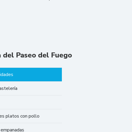
a del Paseo del Fuego
idades
astelería
es platos con pollo
y empanadas