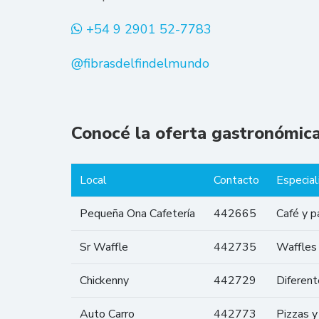
+54 9 2901 52-7783
@fibrasdelfindelmundo
Conocé la oferta gastronómic
Local
Contacto
Especial
Pequeña Ona Cafetería
442665
Café y p
Sr Waffle
442735
Waffles
Chickenny
442729
Diferent
Auto Carro
442773
Pizzas 