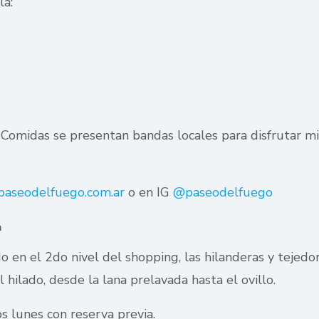
la:
 Comidas se presentan bandas locales para disfrutar mie
aseodelfuego.com.ar
o en IG
@paseodelfuego
a
do en el 2do nivel del shopping, las hilanderas y tejed
hilado, desde la lana prelavada hasta el ovillo.
os lunes con reserva previa.