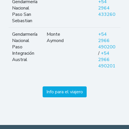
Gendarmería
+54
Nacional
2964
Paso San
433260
Sebastian
Gendarmería
Monte
+54
Nacional
Aymond
2966
Paso
490200
Integración
/
+54
Austral
2966
490201
Info para el viajero