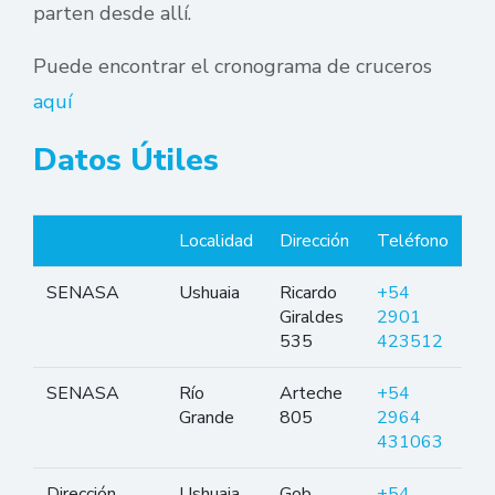
parten desde allí.
Puede encontrar el cronograma de cruceros
aquí
Datos Útiles
Localidad
Dirección
Teléfono
SENASA
Ushuaia
Ricardo
+54
Giraldes
2901
535
423512
SENASA
Río
Arteche
+54
Grande
805
2964
431063
Dirección
Ushuaia
Gob.
+54