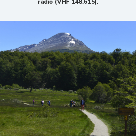
radio (VHF 148.615).