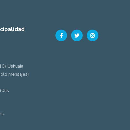
cipalidad
10) Ushuaia
sólo mensajes)
:30hs
os