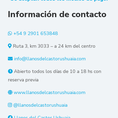
Jubilados y personas
10% de descuento
con certificado de
Información de contacto
discapacidad
+54 9 2901 653848
Ruta 3, km 3033 – a 24 km del centro
info@llanosdelcastorushuaia.com
Abierto todos los días de 10 a 18 hs con
reserva previa
www.llanosdelcastorushuaia.com
@llanosdelcastorushuaia
Llanos del Castor Ushuaia