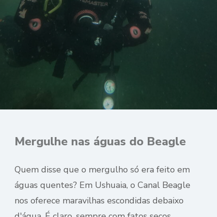
Mergulhe nas águas do Beagle
Quem disse que o mergulho só era feito em
águas quentes? Em Ushuaia, o Canal Beagle
nos oferece maravilhas escondidas debaixo
d'água. É claro, sempre com fatos secos