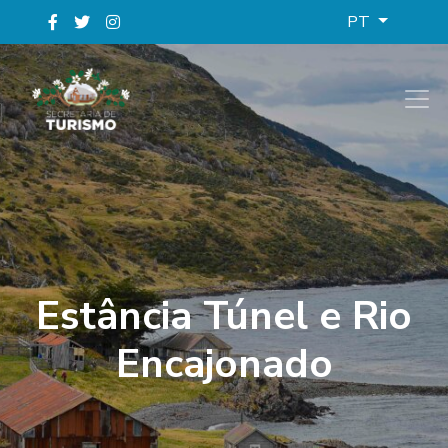
PT
Estância Túnel e Rio
Encajonado