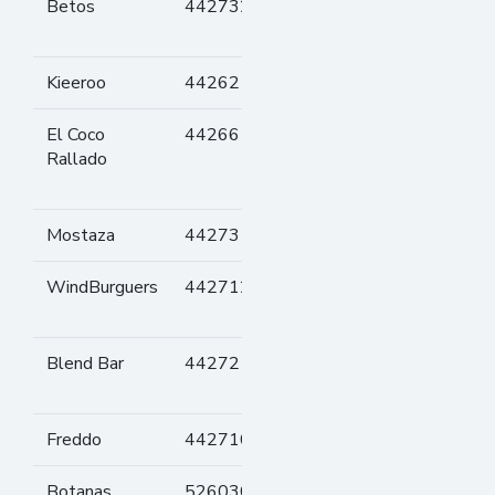
Betos
442732
Sandwich de
lomo
Kieeroo
442621
Kiosko
El Coco
442661
Dietética y
Rallado
almacén
natural
Mostaza
442731
Hamburguesas
WindBurguers
442712
Hamburguesas,
opción vegana
Blend Bar
442721
Café, opción
vegana
Freddo
442710
Helados
Botanas
526030
Rabas, tabla