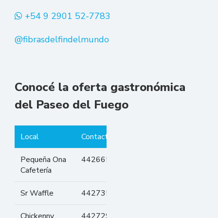
+54 9 2901 52-7783
@fibrasdelfindelmundo
Conocé la oferta gastronómica
del Paseo del Fuego
Local
Contacto
Especialidades
Pequeña Ona
442665
Café y
Cafetería
pastelería
Sr Waffle
442735
Waffles
Chickenny
442729
Diferentes