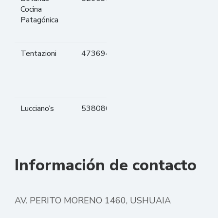
Cocina
de mar,
Patagónica
brochetas,
escabeches
Tentazioni
473694
Pastas
caseras. Tiene
opción
vegetariana
Lucciano’s
538080
Helados
artesanales.
Información de contacto
AV. PERITO MORENO 1460, USHUAIA