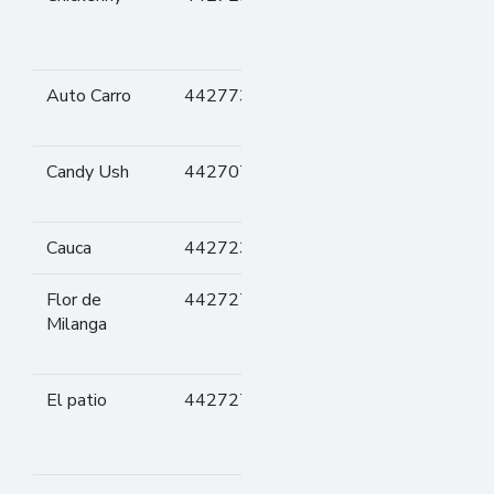
platos con
pollo
Auto Carro
442773
Pizzas y
empanadas
Candy Ush
442707
Dulces y
golosinas
Cauca
442723
Chocolates
Flor de
442727
Milanesas,
Milanga
opción
vegetariana
El patio
442727
Carnes, lomos
y sandwich al
plato