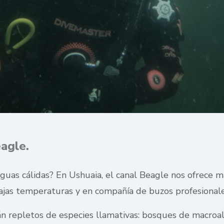
agle.
aguas cálidas? En Ushuaia, el canal Beagle nos ofrece ma
bajas temperaturas y en compañía de buzos profesionale
n repletos de especies llamativas: bosques de macroal