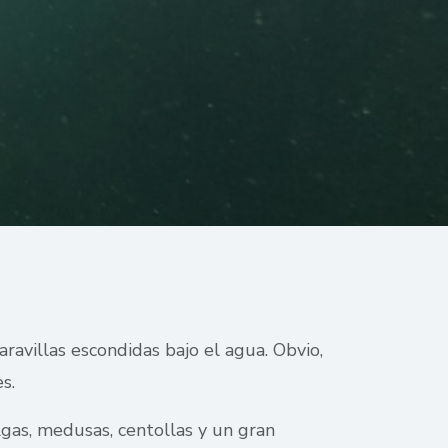
ravillas escondidas bajo el agua. Obvio,
s.
gas, medusas, centollas y un gran