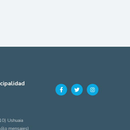
cipalidad
10) Ushuaia
sólo mensajes)