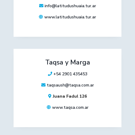
info@latitudushuaia.tur.ar
www.latitudushuaia.tur.ar
Taqsa y Marga
+54 2901 435453
taqsaush@taqsa.com.ar
Juana Fadul 126
www.taqsa.com.ar