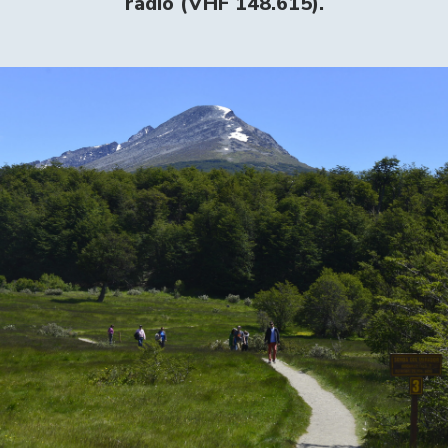
radio (VHF 148.615).