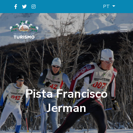
PT
Pista Francisco
Jerman