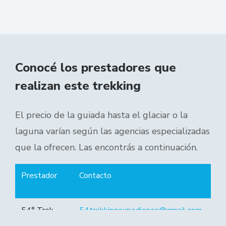
Conocé los prestadores que
realizan este trekking
El precio de la guiada hasta el glaciar o la
laguna varían según las agencias especializadas
que la ofrecen. Las encontrás a continuación.
Prestador
Contacto
O
tr
54° Trek-
54trekkingexpediones@gmail.com
Tr
expediciones
Al