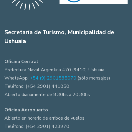
Sc
Lo
Vu
la
La
Secretaría de Turismo, Municipalidad de
De
Ushuaia
An
Ma
To
Rí
Oficina Central
Vu
Prefectura Naval Argentina 470 (9410) Ushuaia
Fu
WhatsApp:
+54 (9) 2901535070
(sólo mensajes)
Sl
Teléfono: (+54 2901) 441850
Ex
Pe
Abierto diariamente de 8:30hs a 20:30hs
Mi
Ba
Oficina Aeropuerto
Ag
Abierto en horario de arribos de vuelos
Sk
Sa
Teléfono: (+54 2901) 423970