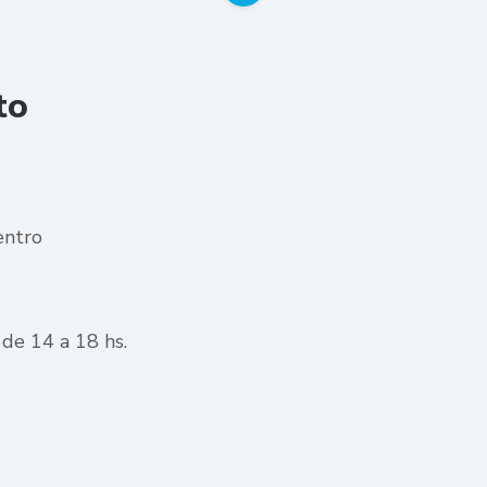
to
entro
de 14 a 18 hs.