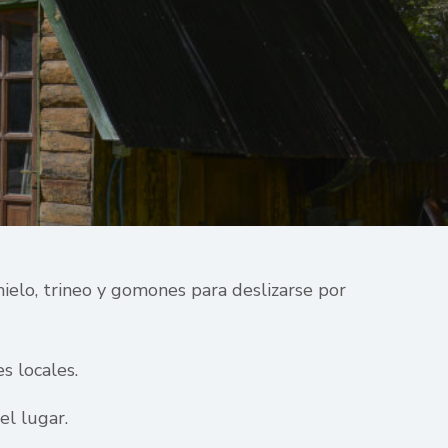
hielo, trineo y gomones para deslizarse por
s locales.
el lugar.