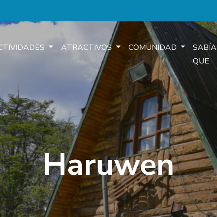
CTIVIDADES
ATRACTIVOS
COMUNIDAD
SABÍA
QUE
Haruwen