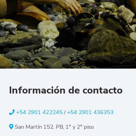
Información de contacto
+54 2901 422245
/
+54 2901 436353
San Martín 152. PB, 1° y 2° piso