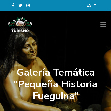
ES
Galería Temática
“Pequeña Historia
Fueguina”