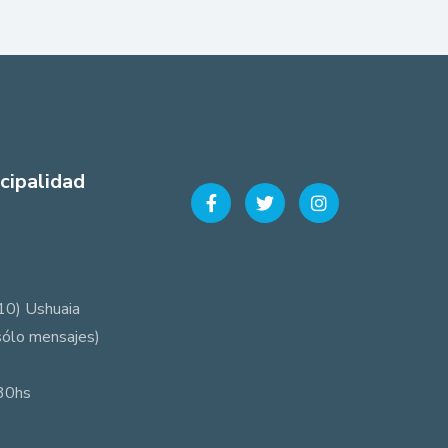
cipalidad
10) Ushuaia
sólo mensajes)
:30hs