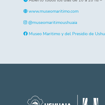
Abierto todos los días de 10 a 20 hs –
www.museomaritimo.com
@museomaritimoushuaia
Museo Maritimo y del Presidio de Ushu