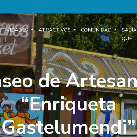
CTIVIDADES
ATRACTIVOS
COMUNIDAD
SABÍA
QUE
seo de Artesa
“Enriqueta
Gastelumendi”