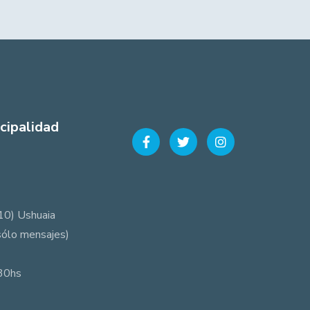
cipalidad
10) Ushuaia
sólo mensajes)
:30hs