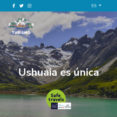
ES
Ushuaia es única