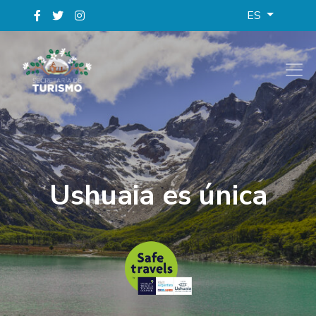
ES
Ushuaia es única