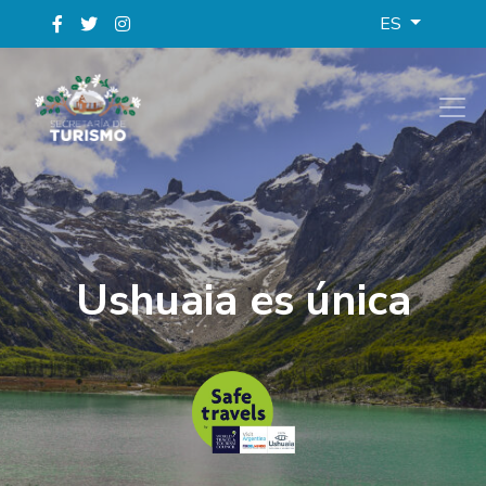
ES
Ushuaia es única