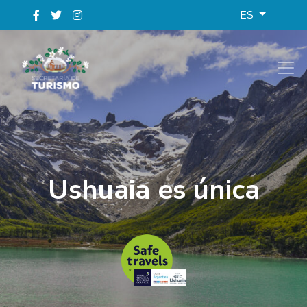
ES
Ushuaia es única