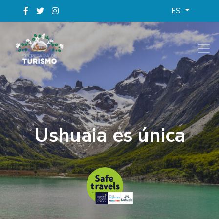
ES
Ushuaia es única