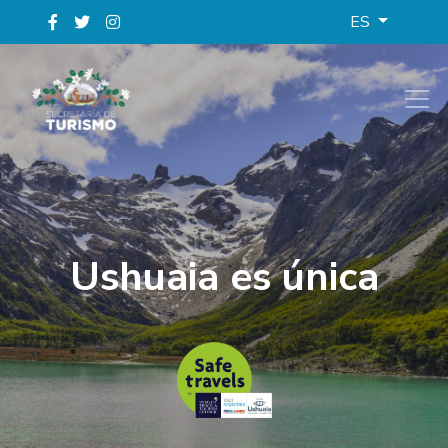
ES
Ushuaia es única