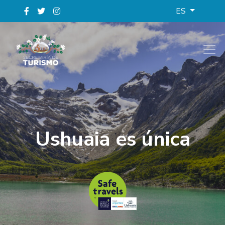
ES
Ushuaia es única