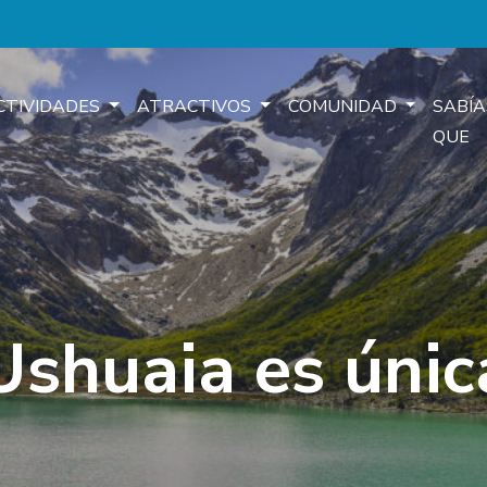
CTIVIDADES
ATRACTIVOS
COMUNIDAD
SABÍA
QUE
Ushuaia es únic