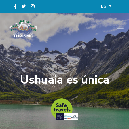
ES
Ushuaia es única