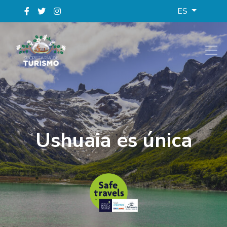
ES
Ushuaia es única