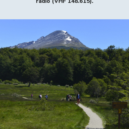
radio (VHF 148.615).