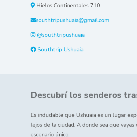
Hielos Continentales 710
southtripushuaia@gmail.com
@southtripushuaia
Southtrip Ushuaia
Descubrí los senderos tr
Es indudable que Ushuaia es un lugar espect
lejos de la ciudad. A donde sea que vayas 
escenario único.